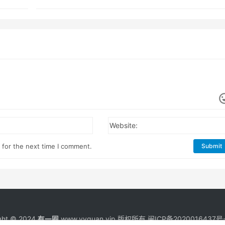
Website:
 for the next time I comment.
Submit
ght © 2024
有一圈
www.yyquan.vip 版权所有
闽ICP备2020016437号-