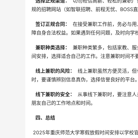
  选择正规渠道： 
 切勿轻信高薪、轻松的兼职
规的招聘网站（如智联招聘、前程无忧、BOSS
  签订正规合同： 
 在接受兼职工作前，务必与
障自身合法权益。如果遇到任何问题，及时向学
  兼职种类选择： 
 兼职种类繁多，包括家教、
间安排，选择适合自己的工作。注意兼职时间不
  线上兼职的风险： 
 线上兼职虽然方便灵活，
时，要谨慎辨别信息真伪，选择信誉良好的平台
  线下兼职的安全： 
 从事线下兼职时，要注意
朋友自己的工作地点和时间。
  四、总结 
 2025年重庆师范大学寒假放假时间安排以学校官方发布的通知为准。同学们应合理规划寒假生活，学习、实践、休