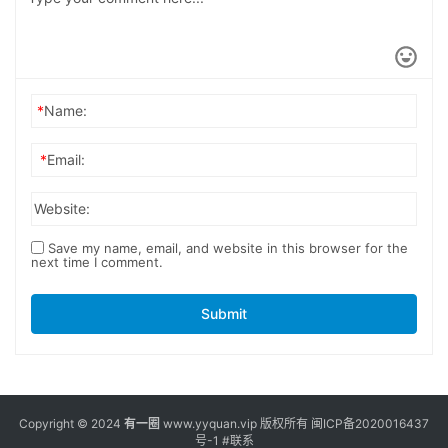
*
Name:
*
Email:
Website:
Save my name, email, and website in this browser for the
next time I comment.
Submit
Copyright © 2024
有一圈
www.yyquan.vip 版权所有
闽ICP备2020016437
号-1
#联系