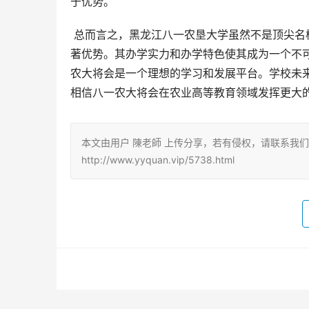
于优势。
 总而言之，黑龙江八一农垦大学虽然不是顶尖名校，但在双非高校中属于中高等档次，尤其在农业相关领域具有显
著优势。其办学实力和办学特色使其成为一个不
农大将会是一个理想的学习和发展平台。学校未
相信八一农大将会在农业高等教育领域发挥更大
本文由用户 陳老師 上传分享，若有侵权，请联系我
http://www.yyquan.vip/5738.html