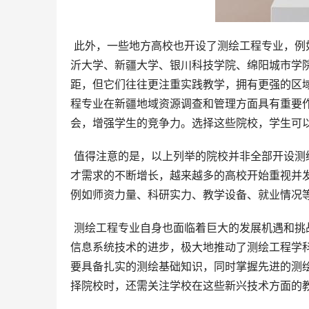
 此外，一些地方高校也开设了测绘工程专业，例如齐鲁理工学院、辽宁科技大学、山西能源学院、商丘工学院、临
沂大学、新疆大学、银川科技学院、绵阳城市学
距，但它们往往更注重实践教学，拥有更强的区
程专业在新疆地域资源调查和管理方面具有重要
会，增强学生的竞争力。选择这些院校，学生可
 值得注意的是，以上列举的院校并非全部开设测绘工程专业的高校，仅为部分代表性院校。随着国家对测绘工程人
才需求的不断增长，越来越多的高校开始重视并
例如师资力量、科研实力、教学设备、就业情况
 测绘工程专业自身也面临着巨大的发展机遇和挑战。信息技术的飞速发展，特别是卫星定位技术、遥感技术、地理
信息系统技术的进步，极大地推动了测绘工程学
要具备扎实的测绘基础知识，同时掌握先进的测
择院校时，还需关注学校在这些新兴技术方面的