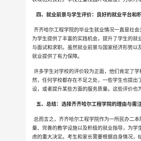
  四、就业前景与学生评价：良好的就业平台和积
 齐齐哈尔工程学院的毕业生就业情况一直是社会关注的焦点。学校积极与企业合作，建立了多个稳定的实习基地，
为学生提供了丰富的实践机会，提升了学生的就
与面试和求职。虽然就业前景与国家经济形势以
就业提供了有力保障。
 许多学生对学校的评价较为正面，他们肯定了学校的校园环境、师资力量、教学质量以及学校的管理等方面。当
然，任何学校都存在不足之处，一些学生也提出
设，或者提升某些方面的服务质量。这些评价也
  五、总结：选择齐齐哈尔工程学院的理由与需注
 总而言之，齐齐哈尔工程学院作为一所民办二本院校，其办学实力不容小觑。其清晰的办学定位、扎实的师资力
量、完善的教学设施以及积极的就业指导，为学
虑的重大决定。考生和家长需要根据自身情况，