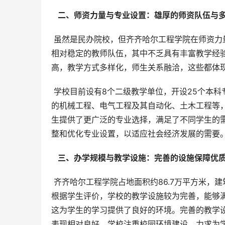
  二、师资力量与专业设置：雄厚的师资队伍与多
 虽然是民办院校，但齐齐哈尔工程学院在师资力量建设方面也投入了相当大的精力。根据公开信息，学校拥有一支
相对稳定的教师队伍，其中不乏具有丰富教学经
高，教学方式多样化，师生关系融洽，这些都体
 学校目前设有8个二级教学单位，开设25个本科专业和2个高职专业。专业的设置涵盖了多个领域，例如与工科相关
的机械工程、电气工程及其自动化、土木工程等
生提供了更广泛的专业选择，满足了不同学生的
整和优化专业设置，以适应社会经济发展的需要
  三、办学规模与教学设施：完善的设施保障优质
 齐齐哈尔工程学院占地面积约86.7万平方米，建筑面积23.2万平方米。虽然规模相较于一些大型院校可能略小，但
根据学生评价，学校的教学设施较为完善，能够
这为学生的学习提供了良好的环境。完善的教学
表现相对良好。学校注重校园环境建设，力求为