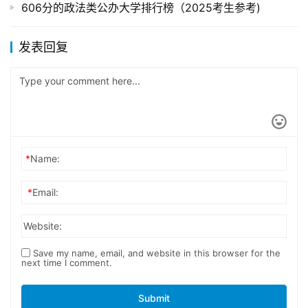
606分的政法类公办大学排行榜（2025考生参考)
发表回复
*
Name:
*
Email:
Website:
Save my name, email, and website in this browser for the
next time I comment.
Submit