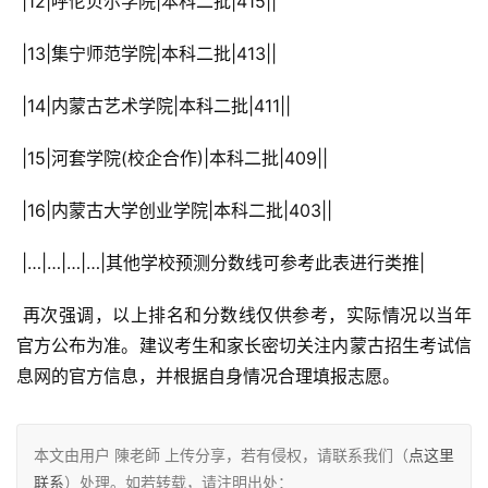
 |12|呼伦贝尔学院|本科二批|415||
 |13|集宁师范学院|本科二批|413||
 |14|内蒙古艺术学院|本科二批|411||
 |15|河套学院(校企合作)|本科二批|409||
 |16|内蒙古大学创业学院|本科二批|403||
 |…|…|…|…|其他学校预测分数线可参考此表进行类推|
 再次强调，以上排名和分数线仅供参考，实际情况以当年
官方公布为准。建议考生和家长密切关注内蒙古招生考试信
息网的官方信息，并根据自身情况合理填报志愿。
本文由用户 陳老師 上传分享，若有侵权，请联系我们（
点这里
联系
）处理。如若转载，请注明出处：