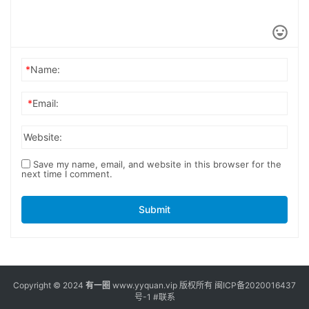
*
Name:
*
Email:
Website:
Save my name, email, and website in this browser for the
next time I comment.
Submit
Copyright © 2024
有一圈
www.yyquan.vip 版权所有
闽ICP备2020016437
号-1
#联系