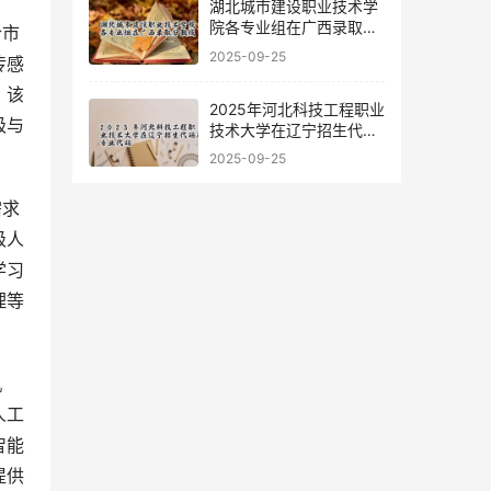
湖北城市建设职业技术学
院各专业组在广西录取分
合市
数线
2025-09-25
传感
。该
2025年河北科技工程职业
极与
技术大学在辽宁招生代码
及专业代码
。
2025-09-25
需求
级人
学习
理等
机
人工
智能
提供