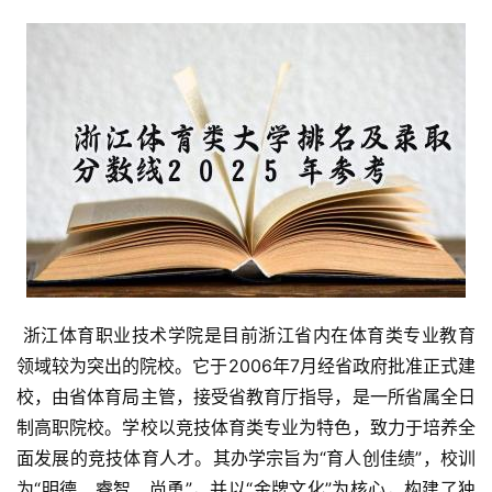
 浙江体育职业技术学院是目前浙江省内在体育类专业教育
领域较为突出的院校。它于2006年7月经省政府批准正式建
校，由省体育局主管，接受省教育厅指导，是一所省属全日
制高职院校。学校以竞技体育类专业为特色，致力于培养全
面发展的竞技体育人才。其办学宗旨为“育人创佳绩”，校训
为“明德、睿智、尚勇”，并以“金牌文化”为核心，构建了独