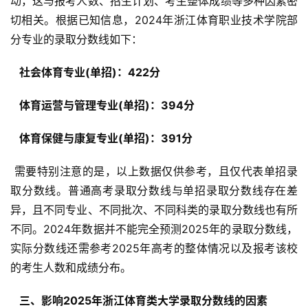
动，这与报考人数、招生计划、考生整体成绩等多种因素密
切相关。根据已知信息，2024年浙江体育职业技术学院部
分专业的录取分数线如下：
  社会体育专业(单招)：422分 
  体育运营与管理专业(单招)：394分 
  体育保健与康复专业(单招)：391分 
 需要特别注意的是，以上数据仅供参考，且仅代表单招录
取分数线。普通高考录取分数线与单招录取分数线存在差
异，且不同专业、不同批次、不同科类的录取分数线也有所
不同。2024年数据并不能完全预测2025年的录取分数线，
实际分数线还需参考2025年高考的整体情况以及报考该校
的考生人数和成绩分布。
  三、影响2025年浙江体育类大学录取分数线的因素 