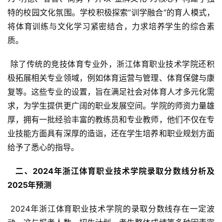
特的校园文化氛围。学校积极探索“训学融合”的育人模式，
将体育训练与文化学习紧密结合，力求培养学生的综合素
质。
 除了传统的竞技体育专业外，浙江体育职业技术学院还积
极拓展相关专业领域，例如体育运营与管理、体育保健与康
复等。这些专业的设置，旨在满足社会对体育人才多元化需
求，为学生提供更广阔的职业发展空间。学院的师资力量雄
厚，拥有一批经验丰富的教练员和专业教师，他们不仅在专
业技能方面具有深厚的造诣，还在学生培养和职业规划方面
给予了悉心的指导。
  二、2024年浙江体育职业技术学院录取分数线分析及
2025年预测 
 2024年浙江体育职业技术学院的录取分数线存在一定波