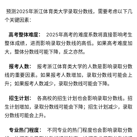
 预测2025年浙江体育类大学录取分数线，需要考虑以下几
个关键因素：
  高考整体难度： 
 2025年高考的难度系数将直接影响考生
整体成绩，进而影响录取分数线的高低。如果高考难度加
大，整体分数线可能下降，反之亦然。
  报考人数： 
 报考浙江体育类大学的人数是影响录取分数
线的重要因素。如果报考人数增加，录取分数线可能会上
升；如果报考人数减少，录取分数线可能会下降。
  招生计划： 
 各高校的招生计划也会影响录取分数线。招
生计划增加，录取分数线可能会下降；招生计划减少，录取
分数线可能会上升。
  专业热门程度： 
 不同专业的热门程度也会影响录取分数