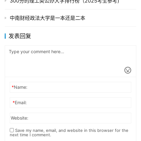
300分的理工类公办大学排行榜（2025考生参考)
中南财经政法大学是一本还是二本
发表回复
*
Name:
*
Email:
Website:
Save my name, email, and website in this browser for the
next time I comment.