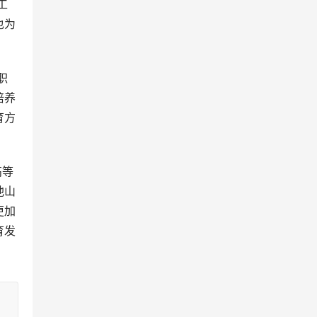
也为
培养
育方
他山
更加
育发