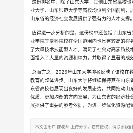
 这份排名中，除了山东大学，其他山东省高校也表现不俗。例如，中国海洋大学、中国石油大学（华东）、齐鲁工
业大学、山东师范大学等高校均位列全国前列，
山东省的经济社会发展提供了强有力的人才支撑
 值得进一步分析的是，这份榜单还包括了山东省的专科院校排名。山东医学高等专科学校、滨州职业学院、潍坊职
业学院等专科院校在全国范围内也具有较高的排
了大量技术技能型人才，满足了社会对高素质技
面投入了大量的资源和精力，并取得了显著的成
 总而言之，2025年山东大学排名反映了该校在教学、科研、师资力量等方面的综合实力，同时也体现了山东省高等
教育的整体进步。山东大学将继续保持其在山东
东省高校也展现出良好的发展态势，共同推动山
优质、更加均衡的方向发展，为山东省的经济社
展提供了重要的参考依据，为进一步优化资源配
本文由用户 陳老師 上传分享，若有侵权，请联系我