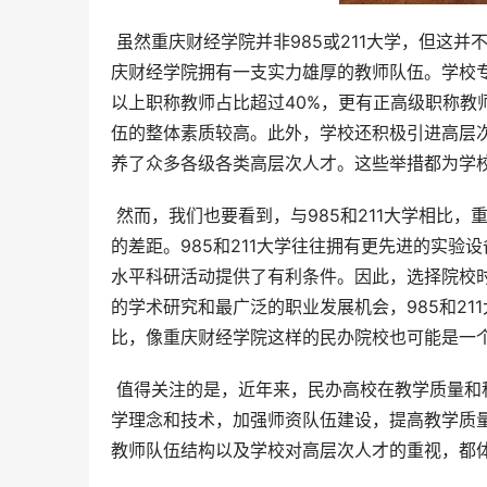
 虽然重庆财经学院并非985或211大学，但这并不意味着其教育质量低劣或含金量不高。相反，根据提供的资料，重
庆财经学院拥有一支实力雄厚的教师队伍。学校专
以上职称教师占比超过40%，更有正高级职称教
伍的整体素质较高。此外，学校还积极引进高层
养了众多各级各类高层次人才。这些举措都为学
 然而，我们也要看到，与985和211大学相比，重庆财经学院在科研经费、科研平台、国际合作等方面可能存在一定
的差距。985和211大学往往拥有更先进的实
水平科研活动提供了有利条件。因此，选择院校
的学术研究和最广泛的职业发展机会，985和2
比，像重庆财经学院这样的民办院校也可能是一
 值得关注的是，近年来，民办高校在教学质量和科研实力方面取得了显著的进步。许多民办高校积极引进先进的教
学理念和技术，加强师资队伍建设，提高教学质
教师队伍结构以及学校对高层次人才的重视，都