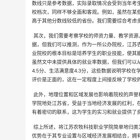
数线只是参考数据，实际录取情况会受到当年考
校档次，同样不够全面和客观。例如，虽然在某
高于其他分数线较低的省份。我们需要综合考虑
 其次，我们需要考察学校的师资力量、教学资源、就业率等方面。虽然本文没有提供具体的师资力量和教学资源数
据，但我们可以推测，作为一所公办院校，江苏
业院校的根本目标是培养学生的职业技能，使其
虽然文中未提供具体的就业率数据，但我们可以从
4.5分、生活满意度4.3分，这些数据说明学
评价是正面的，这在一定程度上间接反映了学校
 此外，地理位置和区域发展也影响着院校的声誉和发展前景。江苏省经济发达，教育资源丰富，江苏农牧科技职业
学院地处江苏省，受益于当地经济发展的红利，
有着密切的联系，这为学生的实习和就业提供了
 综上所述，将江苏农牧科技职业学院简单地归类为某个具体的“档次”是不合适的。它是一所中等偏上的专科院校，其
优势在于其专业设置与区域经济发展相结合，拥