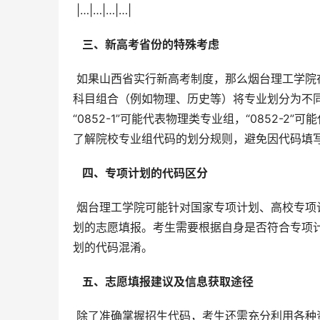
 |…|…|…|…|
  三、新高考省份的特殊考虑 
 如果山西省实行新高考制度，那么烟台理工学院在山西的招生代码可能会有所变化。新高考通常会根据考生选择的
科目组合（例如物理、历史等）将专业划分为不同
“0852-1”可能代表物理类专业组，“0852
了解院校专业组代码的划分规则，避免因代码填
  四、专项计划的代码区分 
 烟台理工学院可能针对国家专项计划、高校专项计划等有独立的招生代码。例如，代码“0852-专项”可能用于专项计
划的志愿填报。考生需要根据自身是否符合专项
划的代码混淆。
  五、志愿填报建议及信息获取途径 
 除了准确掌握招生代码，考生还需充分利用各种资源，了解烟台理工学院的招生政策、专业优势、历年录取分数线