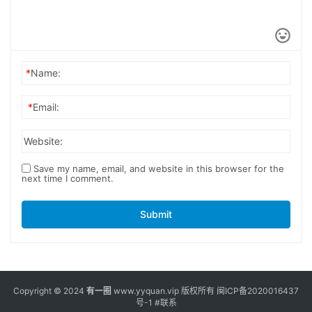
*
Name:
*
Email:
Website:
Save my name, email, and website in this browser for the
next time I comment.
Submit
Copyright © 2024
有一圈
www.yyquan.vip 版权所有
闽ICP备2020016437
号-1
#联系