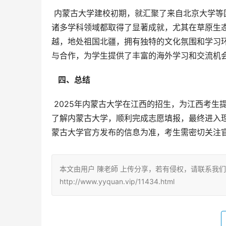
 内蒙古大学建校初期，就汇聚了来自北京大学等国内知名高校的一批优秀教师，奠定了其雄厚的学术基础。学校在
诸多学科领域都取得了显著成就，尤其在草原生
越，地处祖国北疆，拥有独特的文化氛围和学习
与合作，为学生提供了丰富的海外学习和交流机
  四、总结 
 2025年内蒙古大学在江西的招生，为江西考生提供了更多优质的升学机会。希望以上信息能够帮助江西考生更好地
了解内蒙古大学，顺利完成志愿填报，最终进入
蒙古大学官方发布的信息为准，考生需密切关注
本文由用户 陳老師 上传分享，若有侵权，请联系我
http://www.yyquan.vip/11434.html