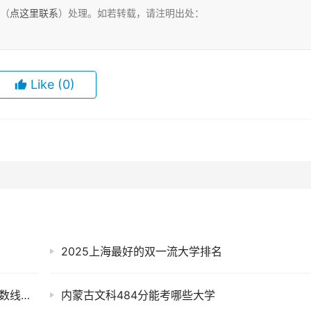
们（
点这里联系
）处理。如若转载，请注明出处：
Like
(0)
2025上海最好的双一流大学排名
广州现代信息工程职业技术学院2024年录取分数线：江西375分领跑，青海142分垫底
内蒙古文科484分能考哪些大学