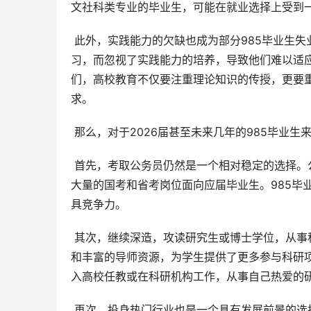
文社科类专业的毕业生，可能在就业选择上受到
 此外，实践能力的欠缺也成为部分985毕业生失业或就业困难的重要原因。一些学生在校期间过于注重理论知识的学
习，而忽视了实践能力的培养，导致他们难以适
们，高校教育不仅要注重理论知识的传授，更要
求。
 那么，对于2026届甚至未来几年的985毕业
 首先，考取公务员仍然是一个相对稳定的选择。公务员岗位工作稳定、福利待遇好、社会地位较高，而且每年都有
大量的国考和省考岗位面向应届毕业生。985毕
具竞争力。
 其次，继续深造，攻读研究生或博士学位，从事科研工作，也是一个不错的选择。985高校通常拥有浓厚的科研氛围
和丰富的导师资源，为学生提供了更多参与科研
入高校任教或在科研机构工作，从事自己热爱的
 再次，投身热门行业也是一个具有发展前景的选择。人工智能、大数据、新能源等新兴行业发展迅速，对人才需求