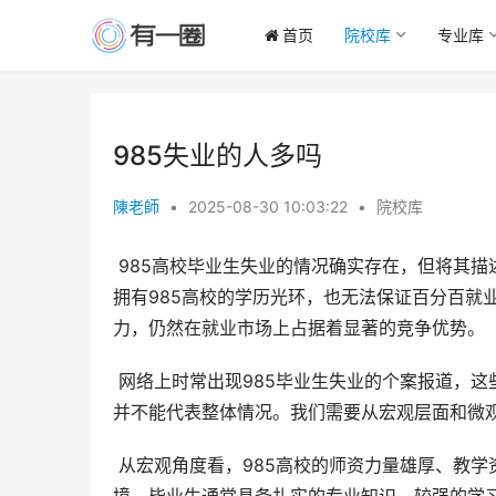
首页
院校库
专业库
985失业的人多吗
陳老師
•
2025-08-30 10:03:22
•
院校库
 985高校毕业生失业的情况确实存在，但将其描述为“多”则显得夸大其词。在当今竞争日益激烈的就业市场中，即使
拥有985高校的学历光环，也无法保证百分百就
力，仍然在就业市场上占据着显著的竞争优势。
 网络上时常出现985毕业生失业的个案报道，这些案例容易引发公众对985毕业生就业前景的担忧。然而，这些个案
并不能代表整体情况。我们需要从宏观层面和微观
 从宏观角度看，985高校的师资力量雄厚、教学资源丰富、科研水平领先，这为学生提供了远超普通高校的学习环