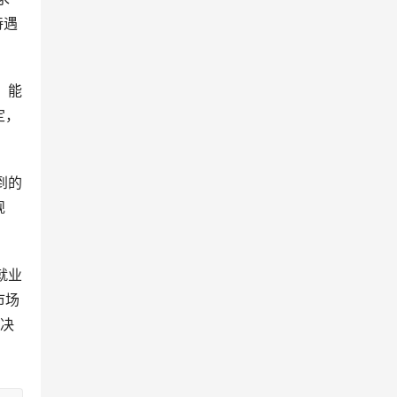
待遇
定，
规
市场
取决