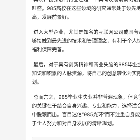
旺盛。985高校在这些领域的研究通常处于领先
高，发展前景好。
 进入大型企业，尤其是知名的互联网公司或国有企业，也是许多985毕业生的理想选择。互联网公司工作节奏快，能
够接触到最先进的技术和管理理念，有利于个人
福利保障完善。
 最后，对于具有创新精神和商业头脑的985毕业生来说，自主创业也是一条可行的道路。他们可以利用在学校学到的
知识和积累的人脉资源，将自己的创意转化为实
划。
 总而言之，985毕业生失业并非普遍现象，但竞争的加剧和个体差异的存在使得部分毕业生面临就业挑战。成功就业
的关键在于结合自身兴趣、专业和能力，选择适
中脱颖而出。盲目迷信“985光环”而不注重自
于个人努力和对自身发展的清晰规划。