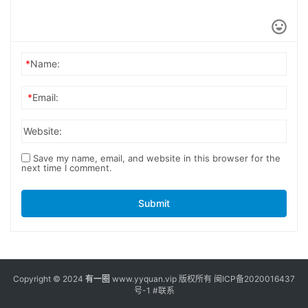
*
Name:
*
Email:
Website:
Save my name, email, and website in this browser for the
next time I comment.
Submit
Copyright © 2024
有一圈
www.yyquan.vip 版权所有
闽ICP备2020016437
号-1
#联系