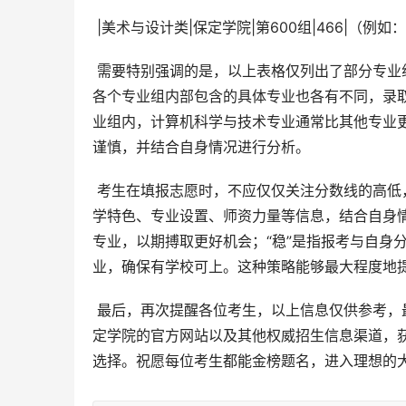
 |美术与设计类|保定学院|第600组|466|（
 需要特别强调的是，以上表格仅列出了部分专业组的录取分数线，并非保定学院所有专业在山西省的录取分数线。
各个专业组内部包含的具体专业也各有不同，录
业组内，计算机科学与技术专业通常比其他专业
谨慎，并结合自身情况进行分析。
 考生在填报志愿时，不应仅仅关注分数线的高低，更应关注自身兴趣和职业规划。建议考生充分了解保定学院的办
学特色、专业设置、师资力量等信息，结合自身情
专业，以期搏取更好机会；“稳”是指报考与自身
业，确保有学校可上。这种策略能够最大程度地
 最后，再次提醒各位考生，以上信息仅供参考，最终以保定学院官方公布的录取分数线为准。建议考生密切关注保
定学院的官方网站以及其他权威招生信息渠道，
选择。祝愿每位考生都能金榜题名，进入理想的