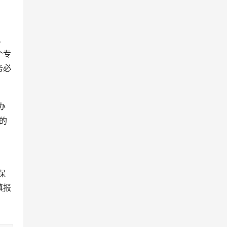
个专
务必
的
填报