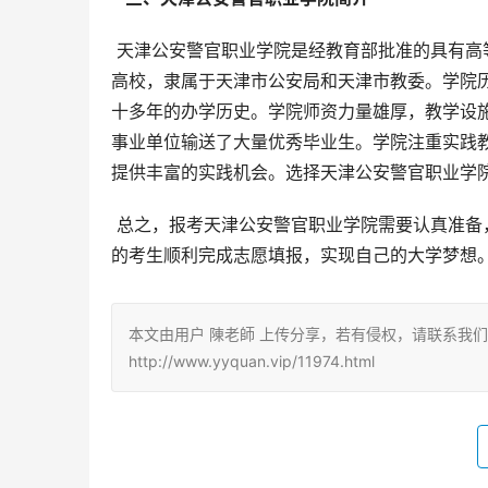
 天津公安警官职业学院是经教育部批准的具有高等学历招生资格的专科层次普通高等学校，是天津市唯一一所公安
高校，隶属于天津市公安局和天津市教委。学院历
十多年的办学历史。学院师资力量雄厚，教学设
事业单位输送了大量优秀毕业生。学院注重实践
提供丰富的实践机会。选择天津公安警官职业学
 总之，报考天津公安警官职业学院需要认真准备，仔细研读招生简章，合理规划志愿。希望以上信息能帮助浙江省
的考生顺利完成志愿填报，实现自己的大学梦想
本文由用户 陳老師 上传分享，若有侵权，请联系我
http://www.yyquan.vip/11974.html