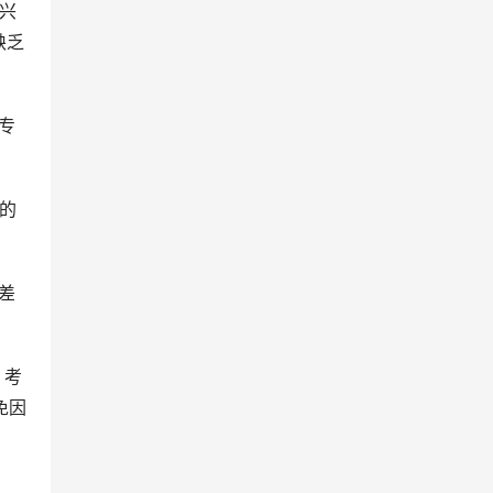
兴
缺乏
专
。
的
差
。考
免因