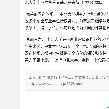
北大学毕业生备受青睐，薪资待遇也相对优厚。 
 完善的深造体系：  中北大学拥有7个博士后流动站，7个博士学位授权一级学科，25个硕士学位授权一级学科，以
及多个硕士专业学位授权类别，为有志于继续深
读硕士、博士学位，也可以选择前往国内外其他
 总而言之， 中北大学是一所非常值得推荐的大学，特别是对于对理工科专业感兴趣，并希望在相关领域有所建树的
学生来说，中北大学无疑是一个非常理想的选择
深造体系，都为学生提供了全方位的保障和支持。
实力不容小觑。  选择中北大学，选择一个充满
本文由用户 陳老師 上传分享，若有侵权，请联系我
http://www.yyquan.vip/5328.html