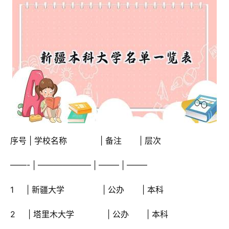
 序号 | 学校名称             | 备注       | 层次
 ——- | ——————– | ——– | ——–
 1     | 新疆大学               | 公办       | 本科
 2     | 塔里木大学             | 公办       | 本科