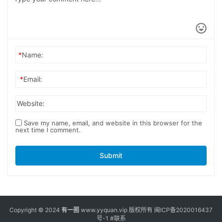
*
Name:
*
Email:
Website:
Save my name, email, and website in this browser for the
next time I comment.
Submit
Copyright © 2024
有一圈
www.yyquan.vip 版权所有
闽ICP备2020016437
号-1
#联系