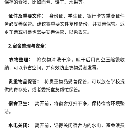
保存的食物，比如面包、饼干、水果等。
  证件及重要文件： 
 身份证、学生证、银行卡等重要证件
务必妥善保管。建议将重要文件复印备份，并妥善保管。返
乡车票或机票也需要妥善保管，以免丢失。
  2.宿舍整理与安全： 
  衣物整理： 
 将衣物清洗干净，晾干后用真空压缩袋收
纳，可以节省空间，并有效防止衣物受潮发霉。
  贵重物品保管： 
 将贵重物品妥善保管，可以放在学校提
供的寄存处，或者委托室友帮忙保管。
  宿舍卫生： 
 离开前，将宿舍打扫干净，保持宿舍环境整
洁。
  水电关闭： 
 离开前，记得关闭宿舍内的水电，避免浪费