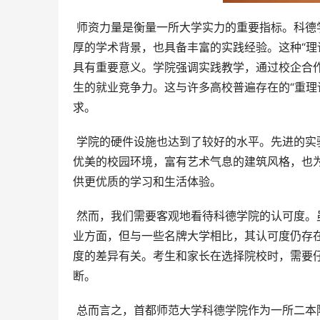
 师资力量是衡量一所大学实力的重要指标。科德学院的教师队伍由经验丰富的教授和行业专家组成，他们既拥有深
厚的学术背景，也具备丰富的实践经验。这种“理
具有重要意义。学院强调实践教学，通过校企合
生的就业竞争力。这与许多高校普遍存在的“重理
求。
 学院的硬件设施也达到了较好的水平。先进的实验室、图书馆、运动场等为学生的学习和生活提供了良好的条件。
优美的校园环境，富有艺术气息的建筑风格，也
供更优质的学习和生活体验。
 然而，我们需要客观地看待科德学院的认可度。虽然它在北京及全国范围内具有一定的认可度，尤其是在艺术类专
业方面，但与一些名牌大学相比，其认可度仍存
度的差异有关。考生和家长在选择院校时，需要
断。
 总而言之，首都师范大学科德学院作为一所二本院校，拥有自身的优势和不足。它的优势在于其依托首都师范大学