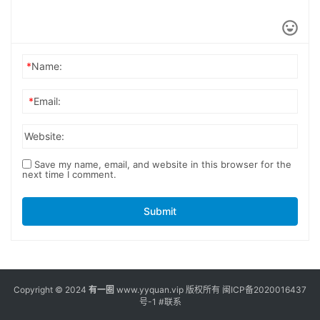
*
Name:
*
Email:
Website:
Save my name, email, and website in this browser for the
next time I comment.
Submit
Copyright © 2024
有一圈
www.yyquan.vip 版权所有
闽ICP备2020016437
号-1
#联系