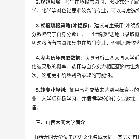
  2.规避风险: 
 考生在填报志愿时，需要充分了
学、化学等对色觉要求较高的专业，可以考虑选
  3.梯度填报策略(冲稳保): 
 建议考生采用“冲稳
分数略高于自身分数）、一个“稳妥”志愿（录取
切勿将所有志愿都集中在热门专业，否则风险较
  4.参考历年录取数据: 
 认真分析山西大同大学
估被录取的概率。选择与自身实力相匹配的专业
次，这能更准确地判断录取的可能性。
  5.转专业规划: 
 如果高考成绩未达到目标专业
业，入学后积极学习，并根据学校的转专业政策
备。
  三、山西大同大学简介 
 山西大同大学位于历史文化名城大同，其历史可以追溯到20世纪50年代。经过多年的发展和壮大，学校于2006年